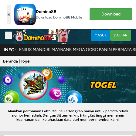
Domino88
×
Download
Download Domino88 Mobile
MASUK
DAFTAR
ET JAGO JENIUS MANDIRI MAYBANK MEGA OCBC PANIN PERMATA SEAB
INFO:
Beranda | Togel
Mainkan permainan Lotto Online Terlengkap hanya untuk pecinta tebak
nomor berhadiah. Dengan sistem enkripsi tingkat tinggi menjamin
keamanan dan kerahasiaan data dari member-member kami.