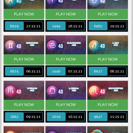
8919
27:25:20
2494
28:25:20
0902
29:25:20
6874
06:25:20
5440
07:25:20
8617
08:25:20
1862
09:25:20
1019
10:25:20
9627
11:25:20